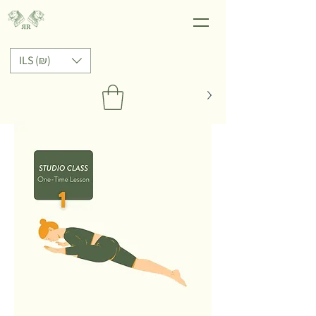
ILS (₪)