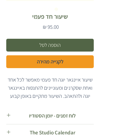
שיעור חד פעמי
מחיר
הוספה לסל
לקנייה מהירה
שיעור איינגאר יוגה חד פעמי מאפשר לכל אחד
ואחת שסקרנים ומעוניינים להתנסות באיינגאר
יוגה ולהתאהב.
השיעור מתקיים באופן קבוע
בסטודיו. הצטרפו גם אתם אליי לסטודיו לשיעור
חד פעמי ותתאהבו. לאחר רכישת השיעור תאמו
לוח זמנים - יומן הסטודיו
איתי את היום והשעה המועדפים עליכם. הציצו
מפגשים ולוח זמנים
בלוח זמנים של יומן הסטודיו ממש כאן למטה
The Studio Calendar
גב ומפרקים
ותאמו.