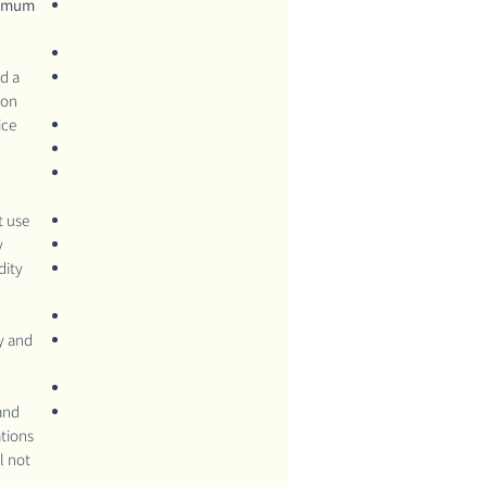
imum
d a
on.
ce.
 use.
.
dity
ty and
 and
tions
l not