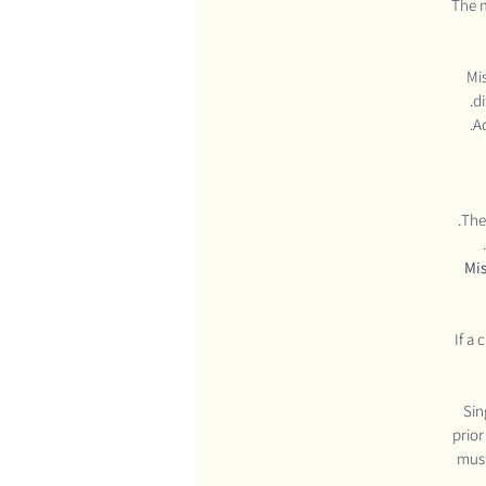
The 
Mi
di
A
The
Mis
If a 
Sin
prio
must