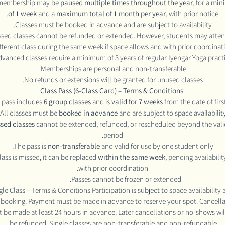
membership may be
paused multiple times throughout the year
, for a
min
of 1 week
and a
maximum total of 1 month per year
, with prior notice.
Classes must be booked in advance and are subject to availability.
ssed classes cannot be refunded or extended. However, students may atten
fferent class during the same week if space allows and with prior coordinati
dvanced classes require a minimum of 3 years of regular Iyengar Yoga practi
Memberships are personal and non-transferable.
No refunds or extensions will be granted for unused classes.
Class Pass (6-Class Card) – Terms & Conditions
 pass includes
6 group classes
and is
valid for 7 weeks
from the date of first
All classes must be
booked in advance
and are subject to space availability
sed classes
cannot be extended, refunded, or rescheduled beyond the vali
period.
The pass is
non-transferable
and valid for use by one student only.
class is missed, it can be replaced
within the same week
, pending availabili
with prior coordination.
Passes cannot be frozen or extended.
gle Class – Terms & Conditions Participation is subject to space availability
r booking. Payment must be made in advance to reserve your spot. Cancella
 be made at least 24 hours in advance. Later cancellations or no-shows wil
be refunded. Single classes are non-transferable and non-refundable.